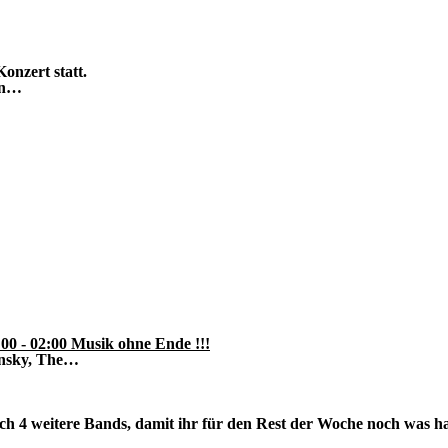
onzert statt.
den…
00 - 02:00 Musik ohne Ende !!!
insky, The…
euch 4 weitere Bands, damit ihr für den Rest der Woche noch was h