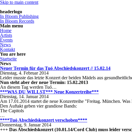
Skip to main content
headerlogo
In Bloom Publishing
In Bloom Records
Main menu
Home
Artists
Events
News
Kontakt
You are here
Startseite
News
Neuer Termin für das Tuó Abschiedskonzert // 15.02.14
Dienstag, 4. Februar 2014
Leider musste das letzte Konzert der beiden Mädels aus gesundheitlic
Nun steht aber der neue Termin: 15.02.2013
An diesem Tag werden Tuó…
***WAS DU WILLST*** Neue Konzertreihe***
Dienstag, 14. Januar 2014
Am 17.01.2014 startet die neue Konzertreihe "Freitag. München. Was 
Den Auftakt geben vier grandiose Bands:
The Capitols
…
****Tuó Abschiedskonzert verschoben****
Donnerstag, 9. Januar 2014
+++ Das Abschiedskonzert (10.01.14/Cord Club) muss leider vers