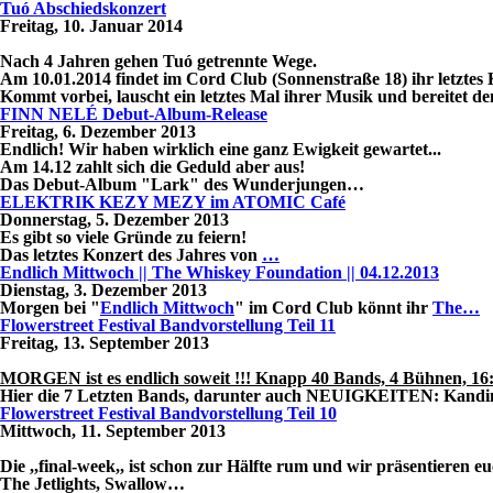
Tuó Abschiedskonzert
Freitag, 10. Januar 2014
Nach 4 Jahren gehen Tuó getrennte Wege.
Am 10.01.2014 findet im Cord Club (Sonnenstraße 18) ihr letztes K
Kommt vorbei, lauscht ein letztes Mal ihrer Musik und bereitet 
FINN NELÉ Debut-Album-Release
Freitag, 6. Dezember 2013
Endlich! Wir haben wirklich eine ganz Ewigkeit gewartet...
Am 14.12 zahlt sich die Geduld aber aus!
Das Debut-Album "Lark" des Wunderjungen…
ELEKTRIK KEZY MEZY im ATOMIC Café
Donnerstag, 5. Dezember 2013
Es gibt so viele Gründe zu feiern!
Das letztes Konzert des Jahres von
…
Endlich Mittwoch || The Whiskey Foundation || 04.12.2013
Dienstag, 3. Dezember 2013
Morgen bei "
Endlich Mittwoch
" im Cord Club könnt ihr
The…
Flowerstreet Festival Bandvorstellung Teil 11
Freitag, 13. September 2013
MORGEN ist es endlich soweit !!! Knapp 40 Bands, 4 Bühnen, 16:
Hier die 7 Letzten Bands, darunter auch NEUIGKEITEN: Kand
Flowerstreet Festival Bandvorstellung Teil 10
Mittwoch, 11. September 2013
Die ,,final-week,, ist schon zur Hälfte rum und wir präsentieren 
The Jetlights, Swallow…