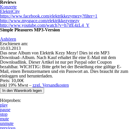
Reviews
Konzerte
ElektriCity
https://www.facebook.com/elektrikkezymezy?filter=1
http://www.myspace.com/elektrikkezymezy
http://www.youtube.com/watch?v=h7ifE4zL4_Y
Simple Pleasures MP3-Version
Anhören
Erschienen am:
10.03.2013
Das neue Album von Elektrik Kezy Mezy! Dies ist ein MP3
Download–Album. Nach Kauf erhaltet Ihr eine E-Mail mit dem
Downloadlink. Dieser Artikel ist nur per Paypal oder Coupon
bezahlbar. WICHTIG: Bitte gebt bei der Bestellung eine gültige E-
Mail, einen Benutzernamen und ein Passwort an. Dies braucht ihr zum
einloggen und herunterladen.
Preis:
10,00€
inkl 19% Mwst –
zzgl. Versandkosten
Hörproben:
play
pause
stop
mute
unmute
previous