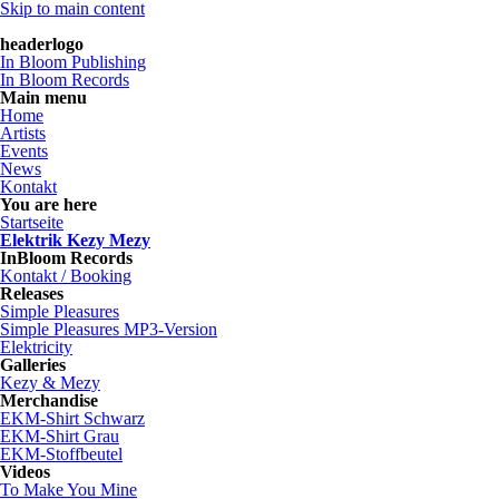
Skip to main content
headerlogo
In Bloom Publishing
In Bloom Records
Main menu
Home
Artists
Events
News
Kontakt
You are here
Startseite
Elektrik Kezy Mezy
InBloom Records
Kontakt / Booking
Releases
Simple Pleasures
Simple Pleasures MP3-Version
Elektricity
Galleries
Kezy & Mezy
Merchandise
EKM-Shirt Schwarz
EKM-Shirt Grau
EKM-Stoffbeutel
Videos
To Make You Mine