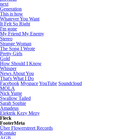
next
Generation
This is how
Whatever You Want
It Felt So Right
I'm gone
My Friend My Enemy
Stereo
Strange Woman
The Song I Wrote
Pretty Girls
Gold
How Should I Know
Whisper
News About You
That's What I Do
Facebook
Myspace
YouTube
Soundcloud
MOLA
Nick Yume
Swallow Tailed
Sarah Sophie
Amadeus
Elektrik Kezy Mezy
Fleck
FooterMeta
Über Flowerstreet Records
Kontakt
AGB