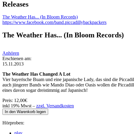
Releases
The Weather Has... (In Bloom Records)
https://www.facebook.com/band.piccadillybackpackers
The Weather Has... (In Bloom Records)
Anhören
Erschienen am:
15.11.2013
The Weather Has Changed A Lot
Vier bayerische Buam und eine japanische Lady, das sind die Piccad
auch jüngerer Bands wie Mando Diao oder Oasis wollen die Piccadill
eines davon sogar dreistimmig auf Japanisch!
Preis:
12,00€
inkl 19% Mwst –
zzgl. Versandkosten
Hörproben:
play