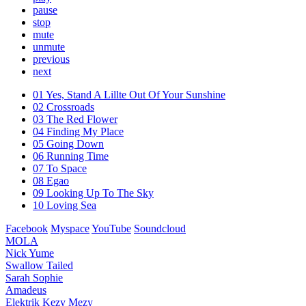
pause
stop
mute
unmute
previous
next
01 Yes, Stand A Lillte Out Of Your Sunshine
02 Crossroads
03 The Red Flower
04 Finding My Place
05 Going Down
06 Running Time
07 To Space
08 Egao
09 Looking Up To The Sky
10 Loving Sea
Facebook
Myspace
YouTube
Soundcloud
MOLA
Nick Yume
Swallow Tailed
Sarah Sophie
Amadeus
Elektrik Kezy Mezy